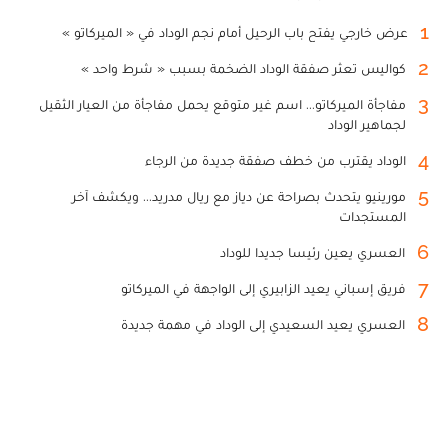
1
عرض خارجي يفتح باب الرحيل أمام نجم الوداد في « الميركاتو »
2
كواليس تعثر صفقة الوداد الضخمة بسبب « شرط واحد »
3
مفاجأة الميركاتو... اسم غير متوقع يحمل مفاجأة من العيار الثقيل
لجماهير الوداد
4
الوداد يقترب من خطف صفقة جديدة من الرجاء
5
مورينيو يتحدث بصراحة عن دياز مع ريال مدريد... ويكشف آخر
المستجدات
6
العسري يعين رئيسا جديدا للوداد
7
فريق إسباني يعيد الزابيري إلى الواجهة في الميركاتو
8
العسري يعيد السعيدي إلى الوداد في مهمة جديدة