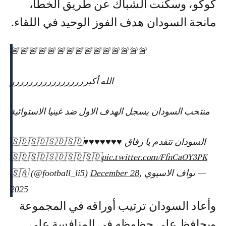
كوكو، وسكنت الشباك عن طريق الخطأ،
مانحة السودان هدف الفوز الوحيد في اللقاء.
🚨🚨🚨🚨🚨🚨🚨🚨🚨🚨🚨🚨🚨🚨🚨
الله أكبررررررررررررررررر
منتخب السودان يسجل الهدف الاول ضد غينيا الاستوائية
السودان تتقدم يا رفاق ♥️♥️♥️♥️♥️♥️♥️🇸🇩🇸🇩🇸🇩🇸🇩
🇸🇩🇸🇩🇸🇩🇸🇩🇸🇩
pic.twitter.com/FfnCaOY3PK
— نواف الاسيوي 🇸🇦 (@football_li5)
December 28,
2025
وأعاد السودان ترتيب أوراقه في المجموعة
ويحافظ على حظوظه في المنافسة على