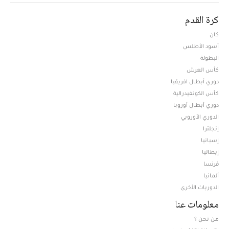
كرة القدم
كان
أسود الأطلس
البطولة
كأس العرش
دوري أبطال افريقيا
كأس الكونفيدرالية
دوري أبطال أوروبا
الدوري الأوروبي
إنجلترا
إسبانيا
إيطاليا
فرنسا
ألمانيا
الدوريات الأخرى
معلومات عنا
من نحن ؟