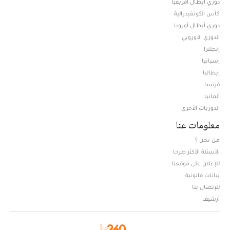
دوري أبطال افريقيا
كأس الكونفيدرالية
دوري أبطال أوروبا
الدوري الأوروبي
إنجلترا
إسبانيا
إيطاليا
فرنسا
ألمانيا
الدوريات الأخرى
معلومات عنا
من نحن ؟
الأسئلة الأكثر طرحا
للإعلان على موقعنا
بيانات قانونية
للإتصال بنا
أرشيف