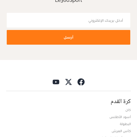
Le360Sport
أرسل
كرة القدم
كان
أسود الأطلس
البطولة
كأس العرش