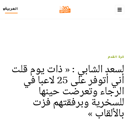
العربية
▾
كرة القدم
لسعد الشابي : « ذات يوم قلت
أني أتوفر على 25 لاعبا في
الرجاء وتعرضت حينها
للسخرية وبرفقتهم فزت
بالألقاب »