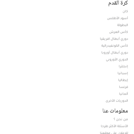
كرة القدم
كان
أسود الأطلس
البطولة
كأس العرش
دوري أبطال افريقيا
كأس الكونفيدرالية
دوري أبطال أوروبا
الدوري الأوروبي
إنجلترا
إسبانيا
إيطاليا
فرنسا
ألمانيا
الدوريات الأخرى
معلومات عنا
من نحن ؟
الأسئلة الأكثر طرحا
للإعلان على موقعنا