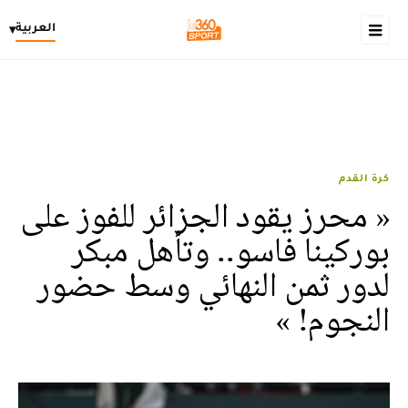
العربية
▾
كرة القدم
« محرز يقود الجزائر للفوز على
بوركينا فاسو.. وتأهل مبكر
لدور ثمن النهائي وسط حضور
النجوم! »