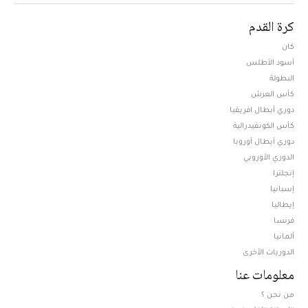
كرة القدم
كان
أسود الأطلس
البطولة
كأس العرش
دوري أبطال افريقيا
كأس الكونفيدرالية
دوري أبطال أوروبا
الدوري الأوروبي
إنجلترا
إسبانيا
إيطاليا
فرنسا
ألمانيا
الدوريات الأخرى
معلومات عنا
من نحن ؟