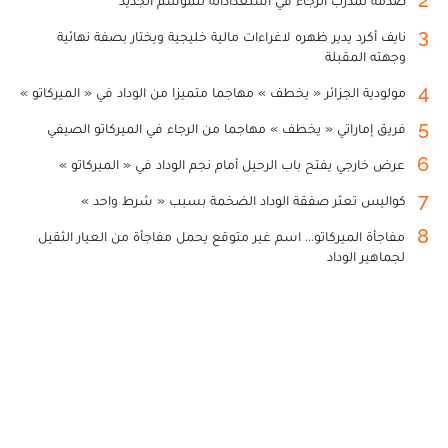
2
صدمة لمدرب الرجاء في استعداداته للموسم الجديد
3
نايف أكرد يدير ظهره لاغراءات مالية خليجية ويختار بصفة نهائية
وجهته المقبلة
4
مولودية الجزائر « يخطف » مهاجما متميزا من الوداد في « الميركاتو »
5
فريق إماراتي « يخطف » مهاجما من الرجاء في الميركاتو الصيفي
6
عرض خارجي يفتح باب الرحيل أمام نجم الوداد في « الميركاتو »
7
كواليس تعثر صفقة الوداد الضخمة بسبب « شرط واحد »
8
مفاجأة الميركاتو... اسم غير متوقع يحمل مفاجأة من العيار الثقيل
لجماهير الوداد