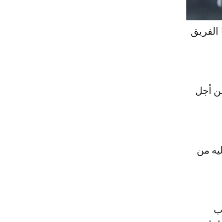
 الفريق
من أجل
يه من
ب