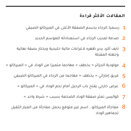
المقالات الأكثر قراءة
1
رسميا..الرجاء يحسم الصفقة الأغلى في الميركاتو الصيفي
2
صدمة لمدرب الرجاء في استعداداته للموسم الجديد
3
نايف أكرد يدير ظهره لاغراءات مالية خليجية ويختار بصفة نهائية
وجهته المقبلة
4
مولودية الجزائر « يخطف » مهاجما متميزا من الوداد في « الميركاتو »
5
فريق إماراتي « يخطف » مهاجما من الرجاء في الميركاتو الصيفي
6
عرض خارجي يفتح باب الرحيل أمام نجم الوداد في « الميركاتو »
7
كواليس تعثر صفقة الوداد الضخمة بسبب « شرط واحد »
8
مفاجأة الميركاتو... اسم غير متوقع يحمل مفاجأة من العيار الثقيل
لجماهير الوداد