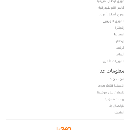
دوري أبطال افريقيا
كأس الكونفيدرالية
دوري أبطال أوروبا
الدوري الأوروبي
إنجلترا
إسبانيا
إيطاليا
فرنسا
ألمانيا
الدوريات الأخرى
معلومات عنا
من نحن ؟
الأسئلة الأكثر طرحا
للإعلان على موقعنا
بيانات قانونية
للإتصال بنا
أرشيف