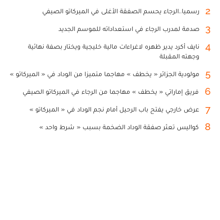
2
رسميا..الرجاء يحسم الصفقة الأغلى في الميركاتو الصيفي
3
صدمة لمدرب الرجاء في استعداداته للموسم الجديد
4
نايف أكرد يدير ظهره لاغراءات مالية خليجية ويختار بصفة نهائية
وجهته المقبلة
5
مولودية الجزائر « يخطف » مهاجما متميزا من الوداد في « الميركاتو »
6
فريق إماراتي « يخطف » مهاجما من الرجاء في الميركاتو الصيفي
7
عرض خارجي يفتح باب الرحيل أمام نجم الوداد في « الميركاتو »
8
كواليس تعثر صفقة الوداد الضخمة بسبب « شرط واحد »