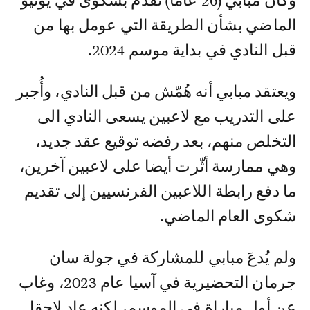
وكان مبابي (26 عاما) تقدّم بشكوى في يونيو
الماضي بشأن الطريقة التي عومل بها من
قبل النادي في بداية موسم 2024.
ويعتقد مبابي أنه هُمّش من قبل النادي، وأُجبر
على التدريب مع لاعبين يسعى النادي الى
التخلص منهم، بعد رفضه توقيع عقد جديد،
وهي ممارسة أثّرت أيضا على لاعبين آخرين،
ما دفع رابطة اللاعبين الفرنسيين إلى تقديم
شكوى العام الماضي.
ولم يُدعَ مبابي للمشاركة في جولة سان
جرمان التحضيرية في آسيا عام 2023، وغاب
عن أول مباراة في الموسم، لكنه عاد لاحقا