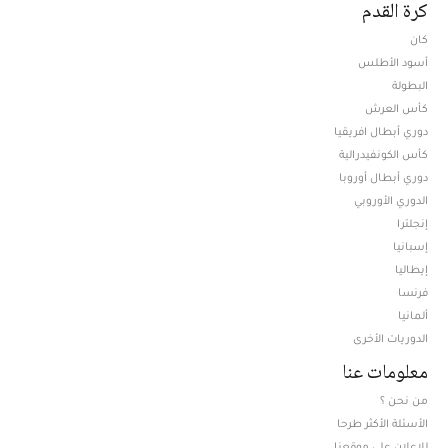
كرة القدم
كان
أسود الأطلس
البطولة
كأس العرش
دوري أبطال افريقيا
كأس الكونفيدرالية
دوري أبطال أوروبا
الدوري الأوروبي
إنجلترا
إسبانيا
إيطاليا
فرنسا
ألمانيا
الدوريات الأخرى
معلومات عنا
من نحن ؟
الأسئلة الأكثر طرحا
للإعلان على موقعنا