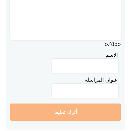
0
/
800
الاسم
عنوان المراسلة
أترك تعليقا