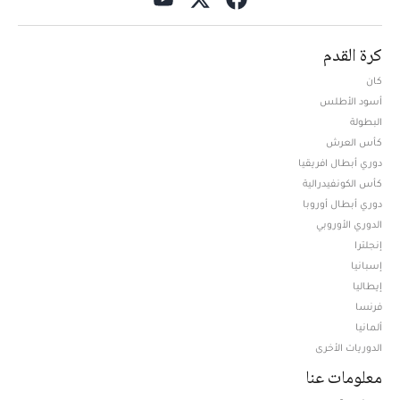
كرة القدم
كان
أسود الأطلس
البطولة
كأس العرش
دوري أبطال افريقيا
كأس الكونفيدرالية
دوري أبطال أوروبا
الدوري الأوروبي
إنجلترا
إسبانيا
إيطاليا
فرنسا
ألمانيا
الدوريات الأخرى
معلومات عنا