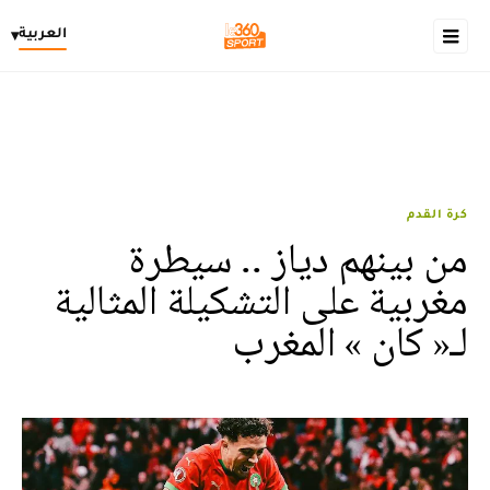
العربية
▾
كرة القدم
من بينهم دياز .. سيطرة
مغربية على التشكيلة المثالية
لـ« كان » المغرب