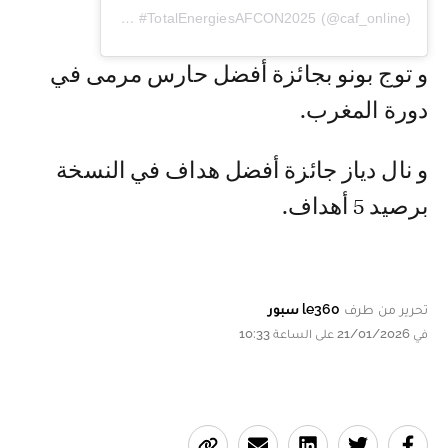
Une publication partagée par #TotalEnergiesAFCON2025 (@caf_online)
و توج بونو بجائزة أفضل حارس مرمى في
دورة المغرب.
و نال دياز جائزة أفضل هداف في النسخة
برصيد 5 أهداف.
تحرير من طرف
le360 سبور
في 21/01/2026 على الساعة 10:33