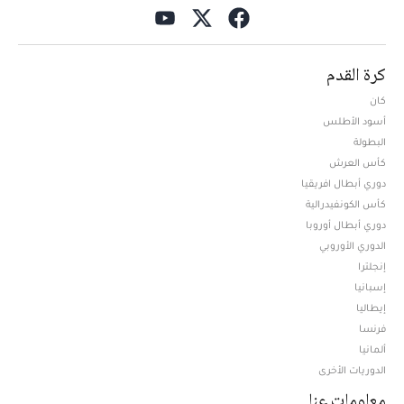
كرة القدم
كان
أسود الأطلس
البطولة
كأس العرش
دوري أبطال افريقيا
كأس الكونفيدرالية
دوري أبطال أوروبا
الدوري الأوروبي
إنجلترا
إسبانيا
إيطاليا
فرنسا
ألمانيا
الدوريات الأخرى
معلومات عنا