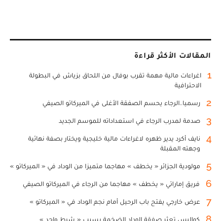
المقالات الأكثر قراءة
1
اغراءات مالية مهمة تقرب بوفال من اللحاق بزياش في البطولة
الاحترافية
2
رسميا..الرجاء يحسم الصفقة الأغلى في الميركاتو الصيفي
3
صدمة لمدرب الرجاء في استعداداته للموسم الجديد
4
نايف أكرد يدير ظهره لاغراءات مالية خليجية ويختار بصفة نهائية
وجهته المقبلة
5
مولودية الجزائر « يخطف » مهاجما متميزا من الوداد في « الميركاتو »
6
فريق إماراتي « يخطف » مهاجما من الرجاء في الميركاتو الصيفي
7
عرض خارجي يفتح باب الرحيل أمام نجم الوداد في « الميركاتو »
8
كواليس تعثر صفقة الوداد الضخمة بسبب « شرط واحد »