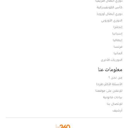
دوري أبطال افريقيا
كأس الكونفيدرالية
دوري أبطال أوروبا
الدوري الأوروبي
إنجلترا
إسبانيا
إيطاليا
فرنسا
ألمانيا
الدوريات الأخرى
معلومات عنا
من نحن ؟
الأسئلة الأكثر طرحا
للإعلان على موقعنا
بيانات قانونية
للإتصال بنا
أرشيف