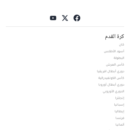
كرة القدم
كان
أسود الأطلس
البطولة
كأس العرش
دوري أبطال افريقيا
كأس الكونفيدرالية
دوري أبطال أوروبا
الدوري الأوروبي
إنجلترا
إسبانيا
إيطاليا
فرنسا
ألمانيا