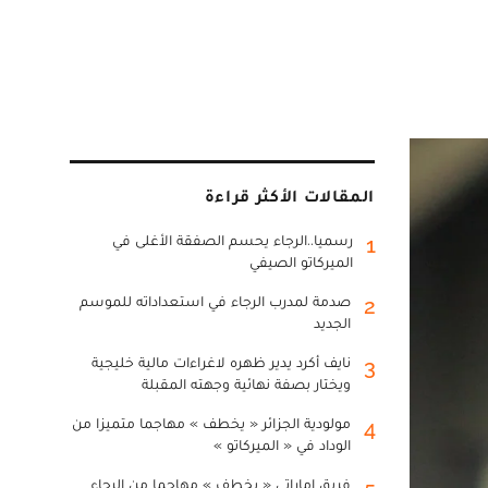
المقالات الأكثر قراءة
رسميا..الرجاء يحسم الصفقة الأغلى في
1
الميركاتو الصيفي
صدمة لمدرب الرجاء في استعداداته للموسم
2
الجديد
نايف أكرد يدير ظهره لاغراءات مالية خليجية
3
ويختار بصفة نهائية وجهته المقبلة
مولودية الجزائر « يخطف » مهاجما متميزا من
4
الوداد في « الميركاتو »
فريق إماراتي « يخطف » مهاجما من الرجاء