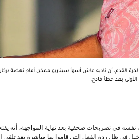
ة القدم، أن ناديه عاش أسوأ سيناريو ممكن أمام نهضة بركان
يل في ظل ردة الفعل التي قاموا بها مباشرة بعد تلقي 