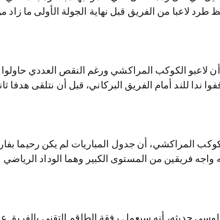
ظ طرد لاعبا من الفريق قبل نهاية الجولة الأولى ما زاد 
أن لاعبو الكوكب المراكشي ورغم النقص العددي حاولوا ا
ا ندا للند أمام الفريق البركاني، قبل أن نتلقى هدفا ثان
كب المراكشي، أن جدول المباريات لم يكن رحيما بفا
 واجه فريقين من المستوى الكبير وهما الوداد الرياضي 
اوسي حديثه، أنه سيعمل رفقة الطاقم التقني بالفريق ع