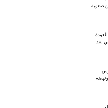
من صعوبة
لعودة
ي بعد
رس
ونهضة
لى