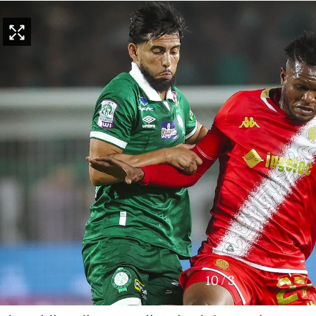
10
/
3