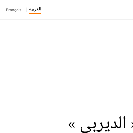
العربية
Français
|
الديربي »