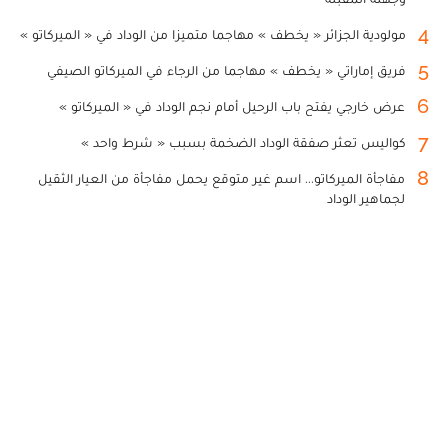
4
مولودية الجزائر « يخطف » مهاجما متميزا من الوداد في « الميركاتو »
5
فريق إماراتي « يخطف » مهاجما من الرجاء في الميركاتو الصيفي
6
عرض خارجي يفتح باب الرحيل أمام نجم الوداد في « الميركاتو »
7
كواليس تعثر صفقة الوداد الضخمة بسبب « شرط واحد »
8
مفاجأة الميركاتو... اسم غير متوقع يحمل مفاجأة من العيار الثقيل
لجماهير الوداد