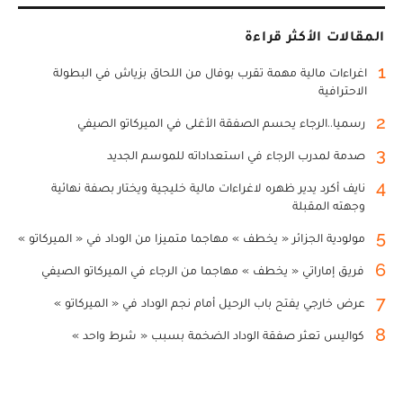
المقالات الأكثر قراءة
1
اغراءات مالية مهمة تقرب بوفال من اللحاق بزياش في البطولة
الاحترافية
2
رسميا..الرجاء يحسم الصفقة الأغلى في الميركاتو الصيفي
3
صدمة لمدرب الرجاء في استعداداته للموسم الجديد
4
نايف أكرد يدير ظهره لاغراءات مالية خليجية ويختار بصفة نهائية
وجهته المقبلة
5
مولودية الجزائر « يخطف » مهاجما متميزا من الوداد في « الميركاتو »
6
فريق إماراتي « يخطف » مهاجما من الرجاء في الميركاتو الصيفي
7
عرض خارجي يفتح باب الرحيل أمام نجم الوداد في « الميركاتو »
8
كواليس تعثر صفقة الوداد الضخمة بسبب « شرط واحد »