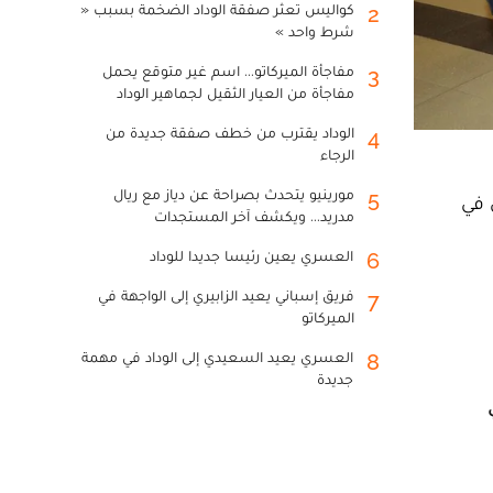
كواليس تعثر صفقة الوداد الضخمة بسبب «
2
شرط واحد »
مفاجأة الميركاتو... اسم غير متوقع يحمل
3
مفاجأة من العيار الثقيل لجماهير الوداد
الوداد يقترب من خطف صفقة جديدة من
4
الرجاء
مورينيو يتحدث بصراحة عن دياز مع ريال
5
2، المنتخب الوطني في
مدريد... ويكشف آخر المستجدات
العسري يعين رئيسا جديدا للوداد
6
فريق إسباني يعيد الزابيري إلى الواجهة في
7
الميركاتو
العسري يعيد السعيدي إلى الوداد في مهمة
8
جديدة