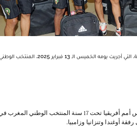
وضعت قرعة كأس إفريقيا لكرة القدم لأقل من 17 سنة، التي أجريت يومه الخميس الـ 13 فبراير 025
فقة أوغندا وتنزانيا وزامبيا.