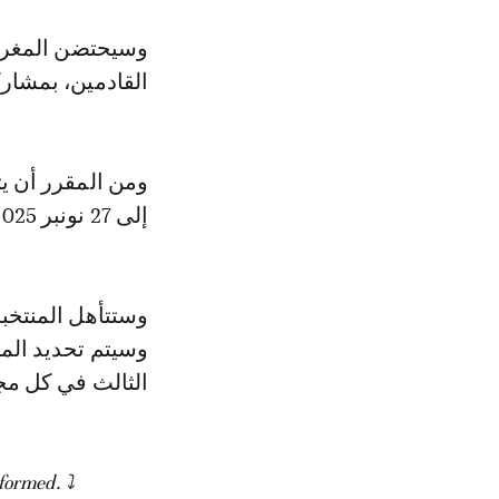
القادمين، بمشاركة 16 منت
إلى 27 نونبر 2025 بمشاركة 48 منتخبا.
وستتأهل المنتخبا
وسيتم تحديد الم
الثالث في كل مج
ormed. ⤵️