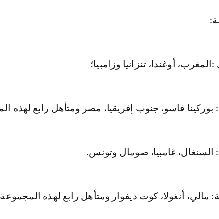
ة:
المغرب، أوغندا، تنزانيا وزامبيا؛
: بوركينا فاسو، جنوب إفريقيا، مصر ومتأهل رابع لهذه ال
: السنغال، غامبيا، صومال وتونس.
: مالي، أنغولا، كوت ديفوار ومتأهل رابع لهذه المجموعة؛