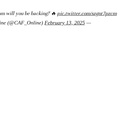
m will you be backing? 🔥
pic.twitter.com/szgnt7pzcm
February 13, 2025
— CAF_Online (@CAF_Online)