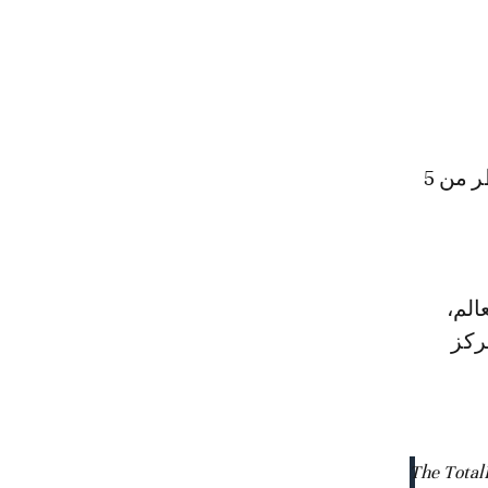
ومن المقرر أن يتأهل 10 منتخبات أفريقية لكأس العالم التي تجرى في قطر من 5
الم،
ركز
The Total