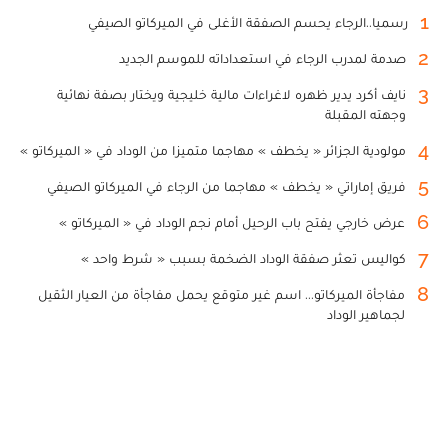
1
رسميا..الرجاء يحسم الصفقة الأغلى في الميركاتو الصيفي
2
صدمة لمدرب الرجاء في استعداداته للموسم الجديد
3
نايف أكرد يدير ظهره لاغراءات مالية خليجية ويختار بصفة نهائية
وجهته المقبلة
4
مولودية الجزائر « يخطف » مهاجما متميزا من الوداد في « الميركاتو »
5
فريق إماراتي « يخطف » مهاجما من الرجاء في الميركاتو الصيفي
6
عرض خارجي يفتح باب الرحيل أمام نجم الوداد في « الميركاتو »
7
كواليس تعثر صفقة الوداد الضخمة بسبب « شرط واحد »
8
مفاجأة الميركاتو... اسم غير متوقع يحمل مفاجأة من العيار الثقيل
لجماهير الوداد