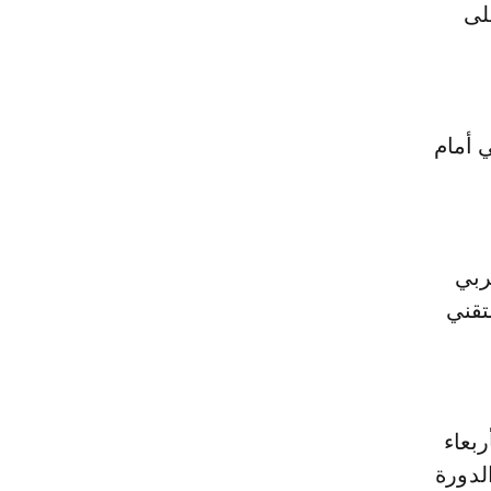
لى
 أمام
ربي
تقني
ربعاء
لدورة