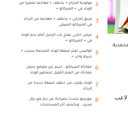
مولودية الجزائر « يخطف » مهاجما متميزا من
2
الوداد في « الميركاتو »
فريق إماراتي « يخطف » مهاجما من الرجاء
3
في الميركاتو الصيفي
عرض خارجي يفتح باب الرحيل أمام نجم الوداد
4
في « الميركاتو »
محمدية،
كواليس تعثر صفقة الوداد الضخمة بسبب «
5
شرط واحد »
مفاجأة الميركاتو... اسم غير متوقع يحمل
6
مفاجأة من العيار الثقيل لجماهير الوداد
الوداد يقترب من خطف صفقة جديدة من
7
الرجاء
مورينيو يتحدث بصراحة عن دياز مع ريال
8
مدريد... ويكشف آخر المستجدات