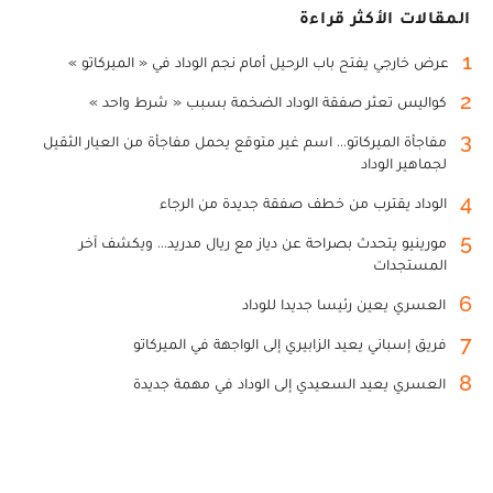
المقالات الأكثر قراءة
1
عرض خارجي يفتح باب الرحيل أمام نجم الوداد في « الميركاتو »
2
كواليس تعثر صفقة الوداد الضخمة بسبب « شرط واحد »
3
مفاجأة الميركاتو... اسم غير متوقع يحمل مفاجأة من العيار الثقيل
لجماهير الوداد
4
الوداد يقترب من خطف صفقة جديدة من الرجاء
5
مورينيو يتحدث بصراحة عن دياز مع ريال مدريد... ويكشف آخر
المستجدات
6
العسري يعين رئيسا جديدا للوداد
7
فريق إسباني يعيد الزابيري إلى الواجهة في الميركاتو
8
العسري يعيد السعيدي إلى الوداد في مهمة جديدة