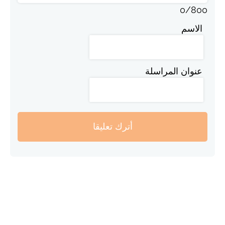
0
/
800
الاسم
عنوان المراسلة
أترك تعليقا