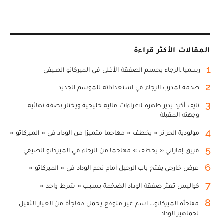
المقالات الأكثر قراءة
1
رسميا..الرجاء يحسم الصفقة الأغلى في الميركاتو الصيفي
2
صدمة لمدرب الرجاء في استعداداته للموسم الجديد
3
نايف أكرد يدير ظهره لاغراءات مالية خليجية ويختار بصفة نهائية
وجهته المقبلة
4
مولودية الجزائر « يخطف » مهاجما متميزا من الوداد في « الميركاتو »
5
فريق إماراتي « يخطف » مهاجما من الرجاء في الميركاتو الصيفي
6
عرض خارجي يفتح باب الرحيل أمام نجم الوداد في « الميركاتو »
7
كواليس تعثر صفقة الوداد الضخمة بسبب « شرط واحد »
8
مفاجأة الميركاتو... اسم غير متوقع يحمل مفاجأة من العيار الثقيل
لجماهير الوداد