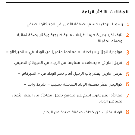
المقالات الأكثر قراءة
1
رسميا..الرجاء يحسم الصفقة الأغلى في الميركاتو الصيفي
2
نايف أكرد يدير ظهره لاغراءات مالية خليجية ويختار بصفة نهائية
وجهته المقبلة
3
مولودية الجزائر « يخطف » مهاجما متميزا من الوداد في « الميركاتو »
4
فريق إماراتي « يخطف » مهاجما من الرجاء في الميركاتو الصيفي
5
عرض خارجي يفتح باب الرحيل أمام نجم الوداد في « الميركاتو »
6
كواليس تعثر صفقة الوداد الضخمة بسبب « شرط واحد »
7
مفاجأة الميركاتو... اسم غير متوقع يحمل مفاجأة من العيار الثقيل
لجماهير الوداد
8
الوداد يقترب من خطف صفقة جديدة من الرجاء