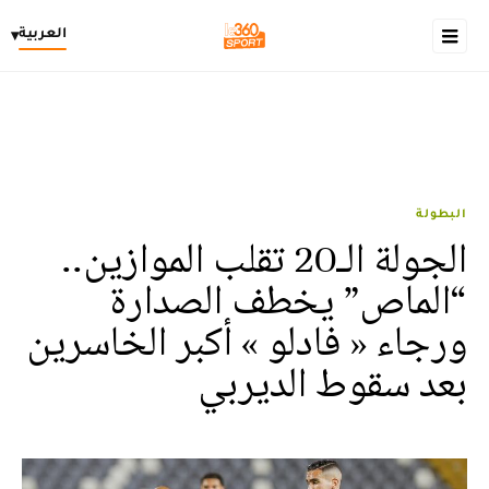
العربية
▾
البطولة
الجولة الـ20 تقلب الموازين..
“الماص” يخطف الصدارة
ورجاء « فادلو » أكبر الخاسرين
بعد سقوط الديربي