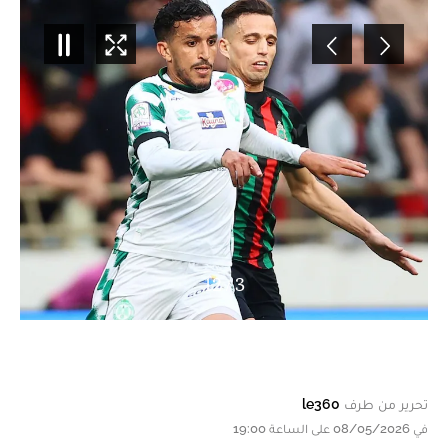
12
/
3
تحرير من طرف
le360
في 08/05/2026 على الساعة 19:00