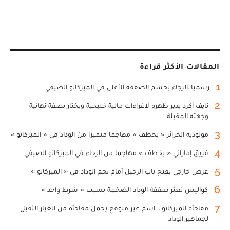
المقالات الأكثر قراءة
1
رسميا..الرجاء يحسم الصفقة الأغلى في الميركاتو الصيفي
2
نايف أكرد يدير ظهره لاغراءات مالية خليجية ويختار بصفة نهائية
وجهته المقبلة
3
مولودية الجزائر « يخطف » مهاجما متميزا من الوداد في « الميركاتو »
4
فريق إماراتي « يخطف » مهاجما من الرجاء في الميركاتو الصيفي
5
عرض خارجي يفتح باب الرحيل أمام نجم الوداد في « الميركاتو »
6
كواليس تعثر صفقة الوداد الضخمة بسبب « شرط واحد »
7
مفاجأة الميركاتو... اسم غير متوقع يحمل مفاجأة من العيار الثقيل
لجماهير الوداد