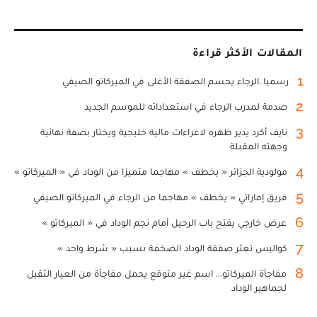
المقالات الأكثر قراءة
1
رسميا..الرجاء يحسم الصفقة الأغلى في الميركاتو الصيفي
2
صدمة لمدرب الرجاء في استعداداته للموسم الجديد
3
نايف أكرد يدير ظهره لاغراءات مالية خليجية ويختار بصفة نهائية
وجهته المقبلة
4
مولودية الجزائر « يخطف » مهاجما متميزا من الوداد في « الميركاتو »
5
فريق إماراتي « يخطف » مهاجما من الرجاء في الميركاتو الصيفي
6
عرض خارجي يفتح باب الرحيل أمام نجم الوداد في « الميركاتو »
7
كواليس تعثر صفقة الوداد الضخمة بسبب « شرط واحد »
8
مفاجأة الميركاتو... اسم غير متوقع يحمل مفاجأة من العيار الثقيل
لجماهير الوداد