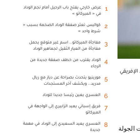
عرض خارجي يفتح باب الرحيل أمام نجم الوداد
1
في « الميركاتو »
كواليس تعثر صفقة الوداد الضخمة بسبب «
2
شرط واحد »
مفاجأة الميركاتو... اسم غير متوقع يحمل
3
مفاجأة من العيار الثقيل لجماهير الوداد
الوداد يقترب من خطف صفقة جديدة من
4
الرجاء
الإفريقي
مورينيو يتحدث بصراحة عن دياز مع ريال
5
مدريد... ويكشف آخر المستجدات
العسري يعين رئيسا جديدا للوداد
6
فريق إسباني يعيد الزابيري إلى الواجهة في
7
الميركاتو
العسري يعيد السعيدي إلى الوداد في مهمة
8
جديدة