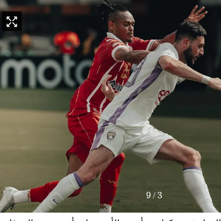
9
/
3