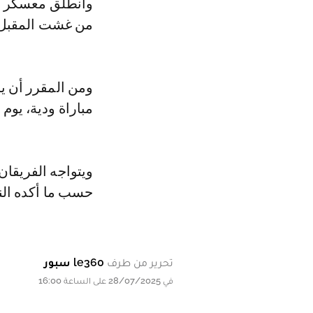
وانطلق معسكر الو
من غشت المقبل، 
ومن المقرر أن ي
مباراة ودية، يوم 10 غشت القادم، على أرضية ملعب جاسم بن حمد.
ويتواجه الفريقان
حسب ما أكده الن
تحرير من طرف
le360 سبور
في 28/07/2025 على الساعة 16:00