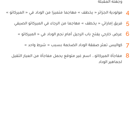
وجهته المقبلة
4
مولودية الجزائر « يخطف » مهاجما متميزا من الوداد في « الميركاتو »
5
فريق إماراتي « يخطف » مهاجما من الرجاء في الميركاتو الصيفي
6
عرض خارجي يفتح باب الرحيل أمام نجم الوداد في « الميركاتو »
7
كواليس تعثر صفقة الوداد الضخمة بسبب « شرط واحد »
8
مفاجأة الميركاتو... اسم غير متوقع يحمل مفاجأة من العيار الثقيل
لجماهير الوداد