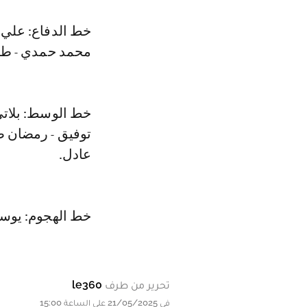
خط الدفاع: علي 
محمد حمدي - طار
خط الوسط: بلاتي
توفيق - رمضان صب
عادل.
خط الهجوم: يوسف
تحرير من طرف
le360
في 21/05/2025 على الساعة 15:00