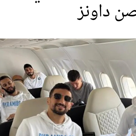
صن داونز