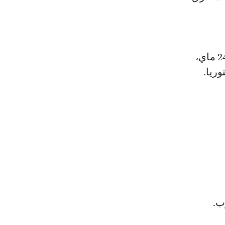
ويحل الفريق المصري ضيفًا على صن داونز الجنوب إفريقي، يوم السبت 24 ماي،
ريا.
ب.