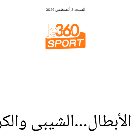
السبت
8
أغسطس
2026
لأبطال...الشيبي والك