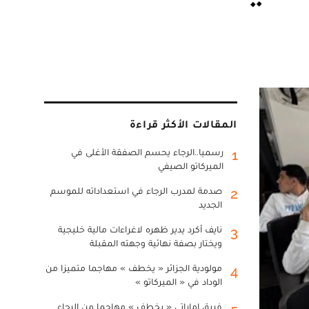
المقالات الأكثر قراءة
رسميا..الرجاء يحسم الصفقة الأغلى في
1
الميركاتو الصيفي
صدمة لمدرب الرجاء في استعداداته للموسم
2
الجديد
نايف أكرد يدير ظهره لاغراءات مالية خليجية
3
ويختار بصفة نهائية وجهته المقبلة
مولودية الجزائر « يخطف » مهاجما متميزا من
4
الوداد في « الميركاتو »
فريق إماراتي « يخطف » مهاجما من الرجاء