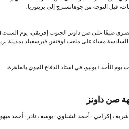
السادسة مساء على ملعب لوفتس فيرسفيلد بمدينة بريتو
ي استاد الدفاع الجوي بالقاهرة.
هة صن داونز
ريف إكرامي - أحمد الشناوي - يوسف نادر - أحمد ميهو