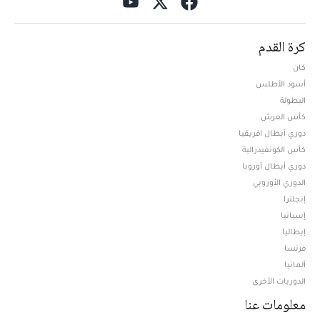
كرة القدم
كان
أسود الأطلس
البطولة
كأس العرش
دوري أبطال افريقيا
كأس الكونفيدرالية
دوري أبطال أوروبا
الدوري الأوروبي
إنجلترا
إسبانيا
إيطاليا
فرنسا
ألمانيا
الدوريات الأخرى
معلومات عنا