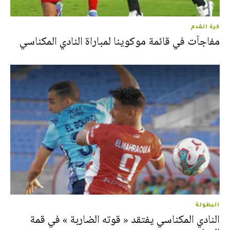
كرة القدم
مفاجآت في قائمة موكوينا لمباراة النادي المكناسي
البطولة
النادي المكناسي يفتقد « قوته الضاربة » في قمة