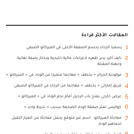
المقالات الأكثر قراءة
1
رسميا..الرجاء يحسم الصفقة الأغلى في الميركاتو الصيفي
2
نايف أكرد يدير ظهره لاغراءات مالية خليجية ويختار بصفة نهائية
وجهته المقبلة
3
مولودية الجزائر « يخطف » مهاجما متميزا من الوداد في « الميركاتو »
4
فريق إماراتي « يخطف » مهاجما من الرجاء في الميركاتو الصيفي
5
عرض خارجي يفتح باب الرحيل أمام نجم الوداد في « الميركاتو »
6
كواليس تعثر صفقة الوداد الضخمة بسبب « شرط واحد »
7
مفاجأة الميركاتو... اسم غير متوقع يحمل مفاجأة من العيار الثقيل
لجماهير الوداد