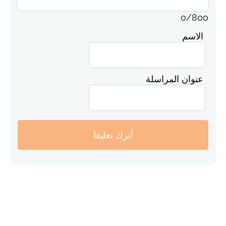
0
/
800
الاسم
عنوان المراسلة
أترك تعليقا