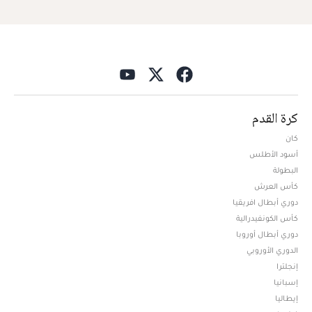
كرة القدم
كان
أسود الأطلس
البطولة
كأس العرش
دوري أبطال افريقيا
كأس الكونفيدرالية
دوري أبطال أوروبا
الدوري الأوروبي
إنجلترا
إسبانيا
إيطاليا