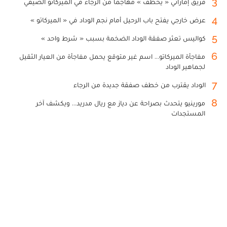
3
فريق إماراتي « يخطف » مهاجما من الرجاء في الميركاتو الصيفي
4
عرض خارجي يفتح باب الرحيل أمام نجم الوداد في « الميركاتو »
5
كواليس تعثر صفقة الوداد الضخمة بسبب « شرط واحد »
6
مفاجأة الميركاتو... اسم غير متوقع يحمل مفاجأة من العيار الثقيل
لجماهير الوداد
7
الوداد يقترب من خطف صفقة جديدة من الرجاء
8
مورينيو يتحدث بصراحة عن دياز مع ريال مدريد... ويكشف آخر
المستجدات