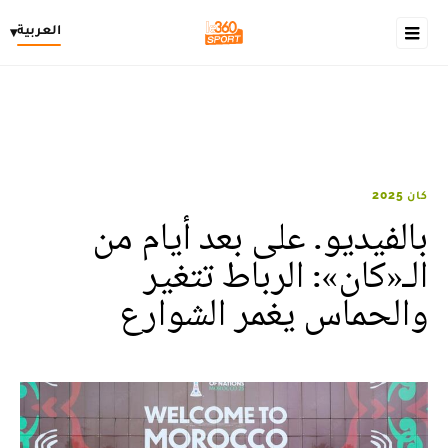
العربية
▾
كان 2025
بالفيديو. على بعد أيام من
الـ«كان»: الرباط تتغير
والحماس يغمر الشوارع