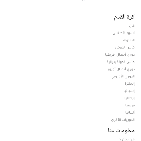
كرة القدم
كان
أسود الأطلس
البطولة
كأس العرش
دوري أبطال افريقيا
كأس الكونفيدرالية
دوري أبطال أوروبا
الدوري الأوروبي
إنجلترا
إسبانيا
إيطاليا
فرنسا
ألمانيا
الدوريات الأخرى
معلومات عنا
من نحن ؟