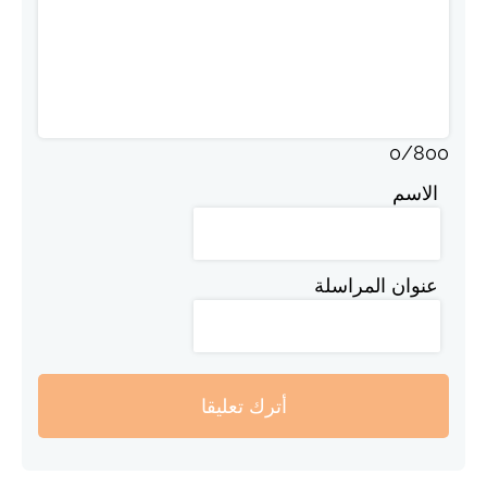
0
/
800
الاسم
عنوان المراسلة
أترك تعليقا