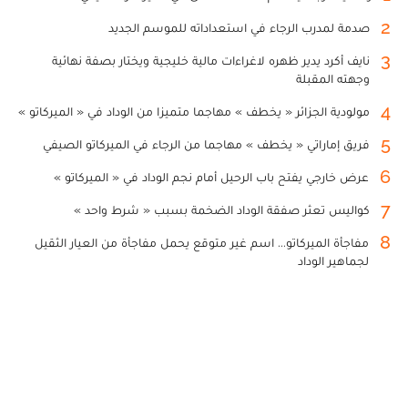
2
صدمة لمدرب الرجاء في استعداداته للموسم الجديد
3
نايف أكرد يدير ظهره لاغراءات مالية خليجية ويختار بصفة نهائية
وجهته المقبلة
4
مولودية الجزائر « يخطف » مهاجما متميزا من الوداد في « الميركاتو »
5
فريق إماراتي « يخطف » مهاجما من الرجاء في الميركاتو الصيفي
6
عرض خارجي يفتح باب الرحيل أمام نجم الوداد في « الميركاتو »
7
كواليس تعثر صفقة الوداد الضخمة بسبب « شرط واحد »
8
مفاجأة الميركاتو... اسم غير متوقع يحمل مفاجأة من العيار الثقيل
لجماهير الوداد