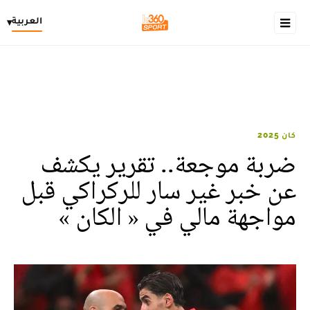
العربية
▾
كان 2025
ضربة موجعة.. تقرير يكشف
عن خبر غير سار للركراكي قبل
مواجهة مالي في « الكان »