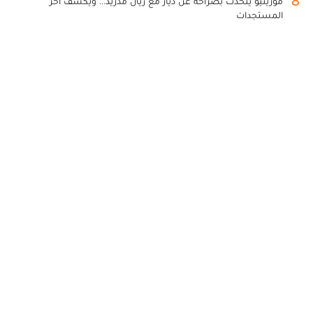
8
مورينيو يتحدث بصراحة عن دياز مع ريال مدريد... ويكشف آخر
المستجدات