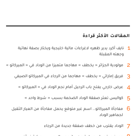
المقالات الأكثر قراءة
1
نايف أكرد يدير ظهره لاغراءات مالية خليجية ويختار بصفة نهائية
وجهته المقبلة
2
مولودية الجزائر « يخطف » مهاجما متميزا من الوداد في « الميركاتو »
3
فريق إماراتي « يخطف » مهاجما من الرجاء في الميركاتو الصيفي
4
عرض خارجي يفتح باب الرحيل أمام نجم الوداد في « الميركاتو »
5
كواليس تعثر صفقة الوداد الضخمة بسبب « شرط واحد »
6
مفاجأة الميركاتو... اسم غير متوقع يحمل مفاجأة من العيار الثقيل
لجماهير الوداد
7
الوداد يقترب من خطف صفقة جديدة من الرجاء