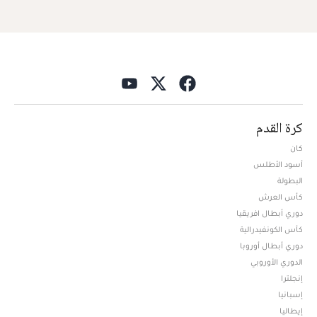
كرة القدم
كان
أسود الأطلس
البطولة
كأس العرش
دوري أبطال افريقيا
كأس الكونفيدرالية
دوري أبطال أوروبا
الدوري الأوروبي
إنجلترا
إسبانيا
إيطاليا