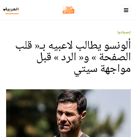
العربية
▾
إسبانيا
‎ألونسو يطالب لاعبيه بـ« قلب
الصفحة » و« الرد » قبل
مواجهة سيتي