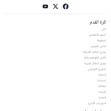
كرة القدم
كان
أسود الأطلس
البطولة
كأس العرش
دوري أبطال افريقيا
كأس الكونفيدرالية
دوري أبطال أوروبا
الدوري الأوروبي
إنجلترا
إسبانيا
إيطاليا
فرنسا
ألمانيا
الدوريات الأخرى