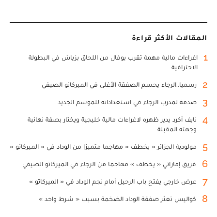
المقالات الأكثر قراءة
1
اغراءات مالية مهمة تقرب بوفال من اللحاق بزياش في البطولة
الاحترافية
2
رسميا..الرجاء يحسم الصفقة الأغلى في الميركاتو الصيفي
3
صدمة لمدرب الرجاء في استعداداته للموسم الجديد
4
نايف أكرد يدير ظهره لاغراءات مالية خليجية ويختار بصفة نهائية
وجهته المقبلة
5
مولودية الجزائر « يخطف » مهاجما متميزا من الوداد في « الميركاتو »
6
فريق إماراتي « يخطف » مهاجما من الرجاء في الميركاتو الصيفي
7
عرض خارجي يفتح باب الرحيل أمام نجم الوداد في « الميركاتو »
8
كواليس تعثر صفقة الوداد الضخمة بسبب « شرط واحد »