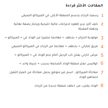
المقالات الأكثر قراءة
1
رسميا..الرجاء يحسم الصفقة الأغلى في الميركاتو الصيفي
2
نايف أكرد يدير ظهره لاغراءات مالية خليجية ويختار بصفة نهائية
وجهته المقبلة
3
مولودية الجزائر « يخطف » مهاجما متميزا من الوداد في « الميركاتو »
4
فريق إماراتي « يخطف » مهاجما من الرجاء في الميركاتو الصيفي
5
عرض خارجي يفتح باب الرحيل أمام نجم الوداد في « الميركاتو »
6
كواليس تعثر صفقة الوداد الضخمة بسبب « شرط واحد »
7
مفاجأة الميركاتو... اسم غير متوقع يحمل مفاجأة من العيار الثقيل
لجماهير الوداد
8
الوداد يقترب من خطف صفقة جديدة من الرجاء