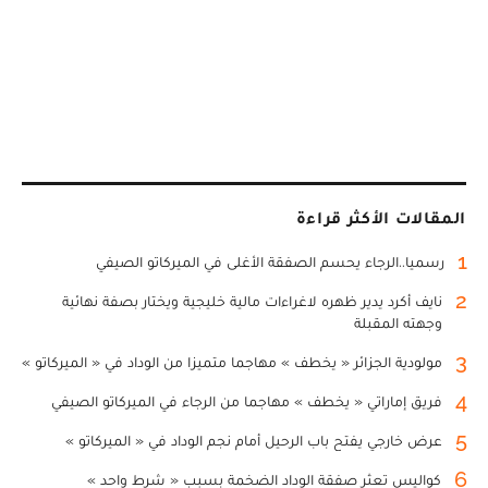
المقالات الأكثر قراءة
1
رسميا..الرجاء يحسم الصفقة الأغلى في الميركاتو الصيفي
2
نايف أكرد يدير ظهره لاغراءات مالية خليجية ويختار بصفة نهائية
وجهته المقبلة
3
مولودية الجزائر « يخطف » مهاجما متميزا من الوداد في « الميركاتو »
4
فريق إماراتي « يخطف » مهاجما من الرجاء في الميركاتو الصيفي
5
عرض خارجي يفتح باب الرحيل أمام نجم الوداد في « الميركاتو »
6
كواليس تعثر صفقة الوداد الضخمة بسبب « شرط واحد »