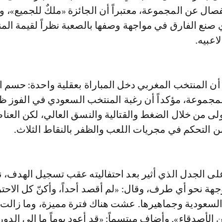
انفصال عن المجموعة، معتبراً أن الجائزة «ملكٌ للجميع»، وأ
 صنع الفارق في مواجهة وصفها بالصعبة نظراً لقيمة الم
اعبيه.
ن المنتخب المغربي دخل المباراة بعقلية واحدة: حسم ا
جموعة، مؤكداً أن رغبة المنتخب السعودي في الفوز 
لى من خلال الضغط والقتالية والنسق العالي، لكن العنا
ن التحكم في مجريات اللعب والظفر بالنقاط الثلاث.
لى الجدل الذي أثير بعد احتفاليته عقب تسجيل الهدف، ناف
هة نحو أي طرف، وقال: «لم أقصد أحداً، وأكنّ كل الاحتر
 السعودية وجماهيرها. عشت هناك فترة مميزة، وما زالت 
ن الأصدقاء». وأضاف مبتسماً: «قد أعود يوماً ما إلى الدو