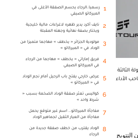
رسميا..الرجاء يحسم الصفقة الأغلى في
1
الميركاتو الصيفي
نايف أكرد يدير ظهره لاغراءات مالية خليجية
2
ويختار بصفة نهائية وجهته المقبلة
مولودية الجزائر « يخطف » مهاجما متميزا من
3
الوداد في « الميركاتو »
فريق إماراتي « يخطف » مهاجما من الرجاء
4
في الميركاتو الصيفي
 الثالثة
عرض خارجي يفتح باب الرحيل أمام نجم الوداد
5
حب الأداء
في « الميركاتو »
كواليس تعثر صفقة الوداد الضخمة بسبب «
6
شرط واحد »
مفاجأة الميركاتو... اسم غير متوقع يحمل
7
مفاجأة من العيار الثقيل لجماهير الوداد
الوداد يقترب من خطف صفقة جديدة من
8
الرجاء