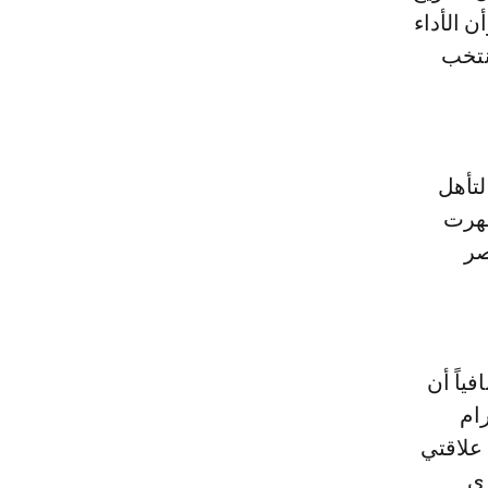
ن الأداء
نتخب
لتأهل
ظهرت
صر
ياً أن
ام
علاقتي
ري