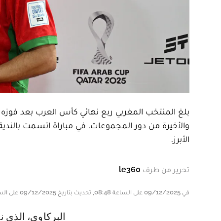
بلغ المنتخب المغربي ربع نهائي كأس العرب بعد فوزه 
والأخيرة من دور المجموعات، في مباراة اتسمت بالندية 
الأبرز.
تحرير من طرف
le360
في 09/12/2025 على الساعة 08:48, تحديث بتاريخ 09/12/2025 على الساعة 08:49
البركاوي، الذي نال جائزة أفضل لاعب في اللقاء، شدد بعد المباراة على أن التتويج