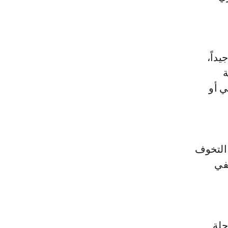
داً،
ة
ي أو
 التخوف
كفي
حلة