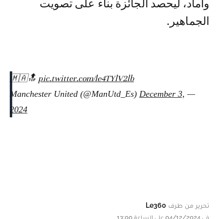
وأماد، ليحصد الجائزة بناء على تصويت
الجماهير.
🇲🇦🔝
pic.twitter.com/le4TYlV2lb
December 3,
— Manchester United (@ManUtd_Es)
2024
تحرير من طرف
Le360
في 04/12/2024 على الساعة 13:00