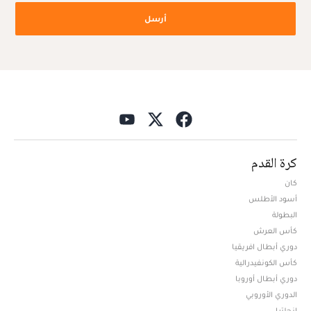
أرسل
كرة القدم
كان
أسود الأطلس
البطولة
كأس العرش
دوري أبطال افريقيا
كأس الكونفيدرالية
دوري أبطال أوروبا
الدوري الأوروبي
إنجلترا