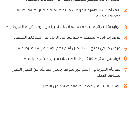
2
نايف أكرد يدير ظهره لاغراءات مالية خليجية ويختار بصفة نهائية
وجهته المقبلة
3
مولودية الجزائر « يخطف » مهاجما متميزا من الوداد في « الميركاتو »
4
فريق إماراتي « يخطف » مهاجما من الرجاء في الميركاتو الصيفي
5
عرض خارجي يفتح باب الرحيل أمام نجم الوداد في « الميركاتو »
6
كواليس تعثر صفقة الوداد الضخمة بسبب « شرط واحد »
7
مفاجأة الميركاتو... اسم غير متوقع يحمل مفاجأة من العيار الثقيل
لجماهير الوداد
8
الوداد يقترب من خطف صفقة جديدة من الرجاء