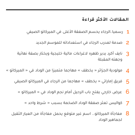
المقالات الأكثر قراءة
1
رسميا..الرجاء يحسم الصفقة الأغلى في الميركاتو الصيفي
2
صدمة لمدرب الرجاء في استعداداته للموسم الجديد
3
نايف أكرد يدير ظهره لاغراءات مالية خليجية ويختار بصفة نهائية
وجهته المقبلة
4
مولودية الجزائر « يخطف » مهاجما متميزا من الوداد في « الميركاتو »
5
فريق إماراتي « يخطف » مهاجما من الرجاء في الميركاتو الصيفي
6
عرض خارجي يفتح باب الرحيل أمام نجم الوداد في « الميركاتو »
7
كواليس تعثر صفقة الوداد الضخمة بسبب « شرط واحد »
8
مفاجأة الميركاتو... اسم غير متوقع يحمل مفاجأة من العيار الثقيل
لجماهير الوداد