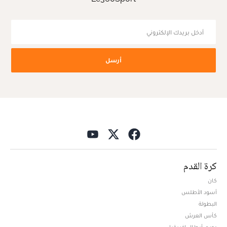
أرسل
كرة القدم
كان
أسود الأطلس
البطولة
كأس العرش
دوري أبطال افريقيا