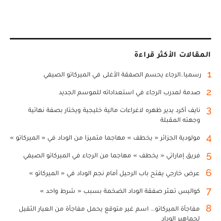
المقالات الأكثر قراءة
1
رسميا..الرجاء يحسم الصفقة الأغلى في الميركاتو الصيفي
2
صدمة لمدرب الرجاء في استعداداته للموسم الجديد
3
نايف أكرد يدير ظهره لاغراءات مالية خليجية ويختار بصفة نهائية
وجهته المقبلة
4
مولودية الجزائر « يخطف » مهاجما متميزا من الوداد في « الميركاتو »
5
فريق إماراتي « يخطف » مهاجما من الرجاء في الميركاتو الصيفي
6
عرض خارجي يفتح باب الرحيل أمام نجم الوداد في « الميركاتو »
7
كواليس تعثر صفقة الوداد الضخمة بسبب « شرط واحد »
8
مفاجأة الميركاتو... اسم غير متوقع يحمل مفاجأة من العيار الثقيل
لجماهير الوداد