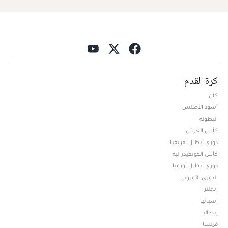
كرة القدم
كان
أسود الأطلس
البطولة
كأس العرش
دوري أبطال افريقيا
كأس الكونفيدرالية
دوري أبطال أوروبا
الدوري الأوروبي
إنجلترا
إسبانيا
إيطاليا
فرنسا