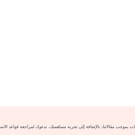
لات بموجب مقالاتنا، بالإضافة إلى تجربة مساهمتك، ندعوك لمراجعة قواعد الاس