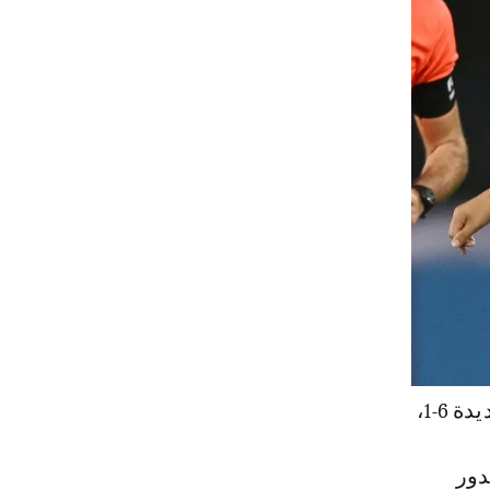
وفي مواجهة منتخب البرتغال، المنتشي بفوزه الساحق على كاليدونيا الجديدة 6-1،
دور