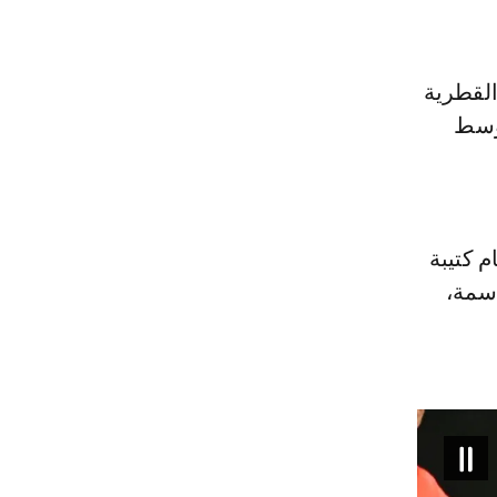
القطرية
أوسط
م كتيبة
اسمة،