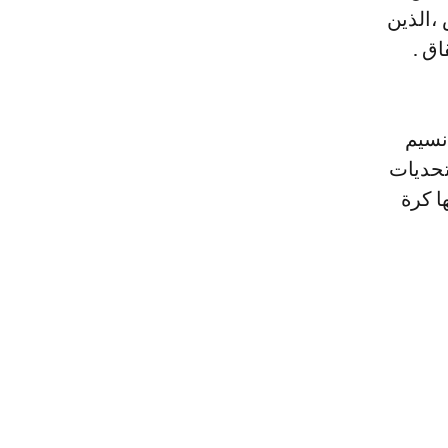
 ،الذين
اق .
نسيم
تحديات
ا كرة