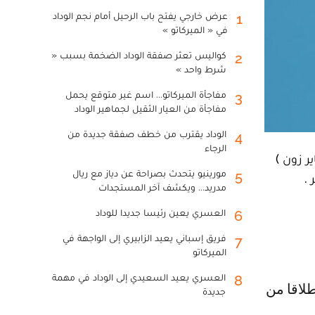
عرض خارجي يفتح باب الرحيل أمام نجم الوداد
1
في « الميركاتو »
كواليس تعثر صفقة الوداد الضخمة بسبب «
2
شرط واحد »
مفاجأة الميركاتو... اسم غير متوقع يحمل
3
مفاجأة من العيار الثقيل لجماهير الوداد
الوداد يقترب من خطف صفقة جديدة من
4
الرجاء
ملعب رقم 8 في منطقة ( اسباير زون )
مورينيو يتحدث بصراحة عن دياز مع ريال
5
 .
مدريد... ويكشف آخر المستجدات
العسري يعين رئيسا جديدا للوداد
6
فريق إسباني يعيد الزابيري إلى الواجهة في
7
الميركاتو
العسري يعيد السعيدي إلى الوداد في مهمة
8
جديدة