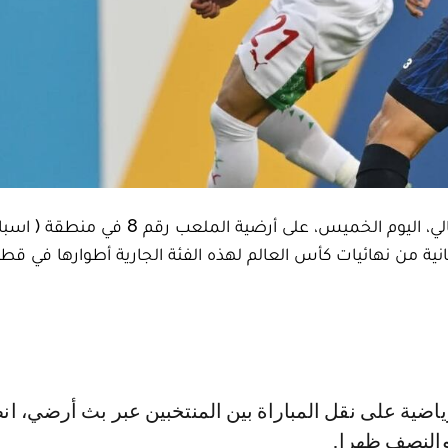
يواجه المنتخب المغربي لأقل من 17 سنة نظيره البرتغالي، اليوم الخميس، على أرضية ال
انية من نهائيات كأس العالم لهذه الفئة الجارية أطوارها في قطر
والنصف ظهرا.