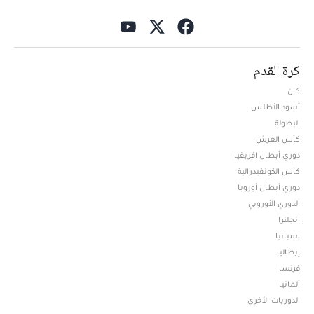
كرة القدم
كان
أسود الأطلس
البطولة
كأس العرش
دوري أبطال افريقيا
كأس الكونفيدرالية
دوري أبطال أوروبا
الدوري الأوروبي
إنجلترا
إسبانيا
إيطاليا
فرنسا
ألمانيا
الدوريات الأخرى